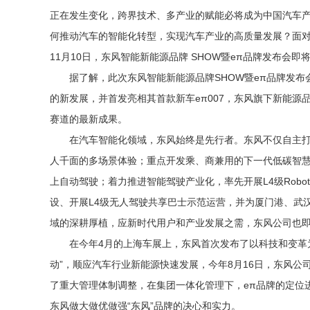
正在发生变化，跨界技术、多产业的赋能必将成为中国汽车
何推动汽车的智能化转型，实现汽车产业的高质量发展？面对
11月10日，东风智能新能源品牌 SHOW暨eπ品牌发布会即
据了解，此次东风智能新能源品牌SHOW暨eπ品牌发布
的新发展，并首发亮相其首款新车eπ007，东风旗下新能
赛道的最新成果。
在汽车智能化领域，东风始终是先行者。东风不仅自主打
人千面的多场景体验；重点开发乘、商兼用的下一代低碳智慧
上自动驾驶；着力推进智能驾驶产业化，率先开展L4级Robo
设、开展L4级无人驾驶共享巴士示范运营，并为厦门港、武汉
域的深耕厚植，应新时代用户和产业发展之需，东风公司也
在今年4月的上海车展上，东风首次发布了以科技和变革
动”，顺应汽车行业新能源快速发展，今年8月16日，东风公
了重大管理体制调整，在集团一体化管理下，eπ品牌的定位进
东风做大做优做强“东风”品牌的决心和实力。