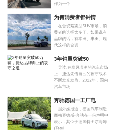
作为一个
为何消费者都钟情
在合资紧凑型SUV市场，消
费者的选择太多了。如果说有
品牌的话，有本田、丰田、现
代这样的合资
3年销量突破50
导读:在寒风凛冽的汽车市场
上，捷达凭借自己的攻守战术
不断发光发热。2022年，国内
汽车市场
奔驰德国一工厂电
据外媒报道，德国汽车制造
商梅赛德斯-奔驰在一份声明中
表示，其位于德国特图尔海姆
(Tetul