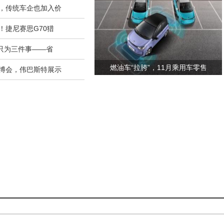
，传统车企也加入价
！捷尼赛思G70猎
，只为三件事——省
燃油车“拉胯”，11月乘用车零售
博会，伟巴斯特展示