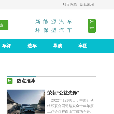
加入收藏
网站地图
新
能
源
汽
车
汽
车
环
保
型
汽
车
车评
选车
导购
车图
热点推荐
荣获“公益先锋”
2022年12月8日，中国行动
组织联合国道路安全十年年度
工作会议在白山市成功召开。