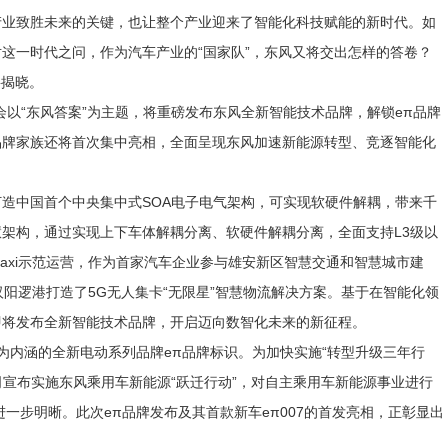
产业致胜未来的关键，也让整个产业迎来了智能化科技赋能的新时代。如
这一时代之问，作为汽车产业的“国家队”，东风又将交出怎样的答卷？
将揭晓。
会以“东风答案”为主题，将重磅发布东风全新智能技术品牌，解锁eπ品牌
源品牌家族还将首次集中亮相，全面呈现东风加速新能源转型、竞逐智能化
造中国首个中央集中式SOA电子电气架构，可实现软硬件解耦，带来千
架构，通过实现上下车体解耦分离、软硬件解耦分离，全面支持L3级以
taxi示范运营，作为首家汽车企业参与雄安新区智慧交通和智慧城市建
阳逻港打造了5G无人集卡“无限星”智慧物流解决方案。基于在智能化领
即将发布全新智能技术品牌，开启迈向数智化未来的新征程。
为内涵的全新电动系列品牌eπ品牌标识。为加快实施“转型升级三年行
司宣布实施东风乘用车新能源“跃迁行动”，对自主乘用车新能源事业进行
一步明晰。此次eπ品牌发布及其首款新车eπ007的首发亮相，正彰显出