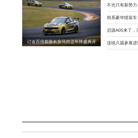
不光只有新势力
韩系豪华猎装车
启源A05来了
订金百倍膨胀长安马自达年终盛典开
连续六届参展进